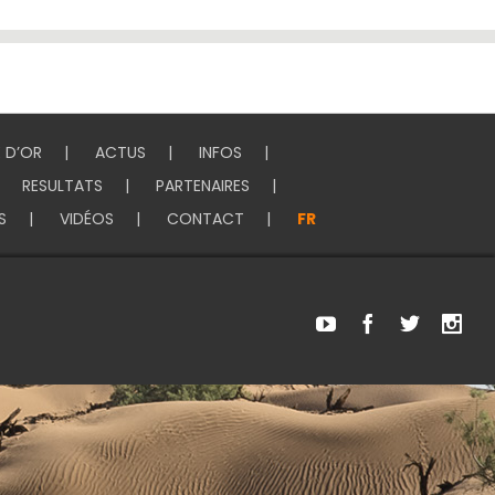
E D’OR
ACTUS
INFOS
RESULTATS
PARTENAIRES
S
VIDÉOS
CONTACT
FR
Youtube
Facebook
Twitter
Ins