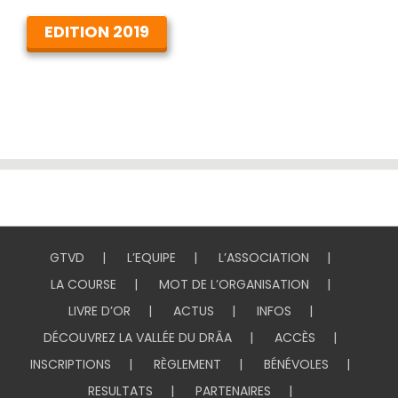
EDITION 2019
GTVD
L’EQUIPE
L’ASSOCIATION
LA COURSE
MOT DE L’ORGANISATION
LIVRE D’OR
ACTUS
INFOS
DÉCOUVREZ LA VALLÉE DU DRÂA
ACCÈS
INSCRIPTIONS
RÈGLEMENT
BÉNÉVOLES
RESULTATS
PARTENAIRES