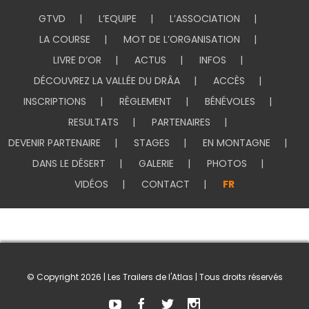
GTVD
L’EQUIPE
L’ASSOCIATION
LA COURSE
MOT DE L’ORGANISATION
LIVRE D’OR
ACTUS
INFOS
DÉCOUVREZ LA VALLÉE DU DRÂA
ACCÈS
INSCRIPTIONS
RÈGLEMENT
BÉNÉVOLES
RESULTATS
PARTENAIRES
DEVENIR PARTENAIRE
STAGES
EN MONTAGNE
DANS LE DÉSERT
GALERIE
PHOTOS
VIDÉOS
CONTACT
FR
© Copyright
2026 | Les Trailers de l'Atlas | Tous droits réservés
Youtube
Facebook
Twitter
Instagram