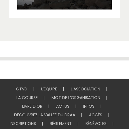
GTVD
L’EQUIPE
L’ASSOCIATION
LA COURSE
MOT DE L’ORGANISATION
LIVRE D’OR
ACTUS
INFOS
DÉCOUVREZ LA VALLÉE DU DRÂA
ACCÈS
INSCRIPTIONS
RÈGLEMENT
BÉNÉVOLES