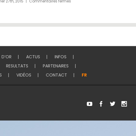
ier 2nd, 2015
|
0 Comments
février 2nd, 2
E D’OR
ACTUS
INFOS
RESULTATS
PARTENAIRES
S
VIDÉOS
CONTACT
FR
Youtube
Facebook
Twitter
Ins