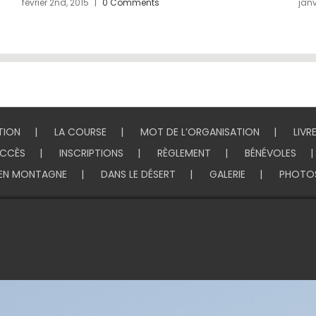
sur
janvier 27th, 2015
|
Commentaires fermés
févr
Tibet
&
Nepal
TION
LA COURSE
MOT DE L’ORGANISATION
LIVR
CCÈS
INSCRIPTIONS
RÈGLEMENT
BÉNÉVOLES
EN MONTAGNE
DANS LE DÉSERT
GALERIE
PHOTO