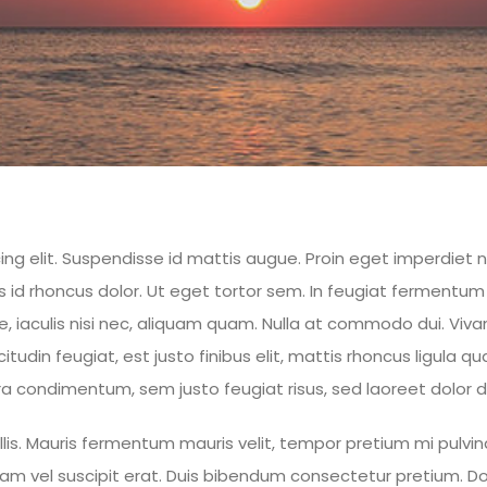
g elit. Suspendisse id mattis augue. Proin eget imperdiet nul
d rhoncus dolor. Ut eget tortor sem. In feugiat fermentum mol
ue, iaculis nisi nec, aliquam quam. Nulla at commodo dui. V
citudin feugiat, est justo finibus elit, mattis rhoncus ligula 
 condimentum, sem justo feugiat risus, sed laoreet dolor do
s. Mauris fermentum mauris velit, tempor pretium mi pulvinar 
ullam vel suscipit erat. Duis bibendum consectetur pretium. D