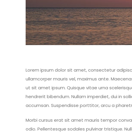
Lorem ipsum dolor sit amet, consectetur adipiscin
ullamcorper mauris vel, maximus ante. Maecenas i
ut sit amet ipsum. Quisque vitae urna scelerisq
hendrerit bibendum. Nullam imperdiet, dui in solli
accumsan. Suspendisse porttitor, arcu a pharetra
Morbi cursus erat sit amet mauris tempor convalli
odio. Pellentesque sodales pulvinar tristique. N