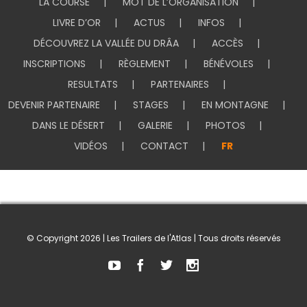
LA COURSE
MOT DE L’ORGANISATION
LIVRE D’OR
ACTUS
INFOS
DÉCOUVREZ LA VALLÉE DU DRÂA
ACCÈS
INSCRIPTIONS
RÈGLEMENT
BÉNÉVOLES
RESULTATS
PARTENAIRES
DEVENIR PARTENAIRE
STAGES
EN MONTAGNE
DANS LE DÉSERT
GALERIE
PHOTOS
VIDÉOS
CONTACT
FR
© Copyright
2026 | Les Trailers de l'Atlas | Tous droits réservés
Youtube
Facebook
Twitter
Instagram